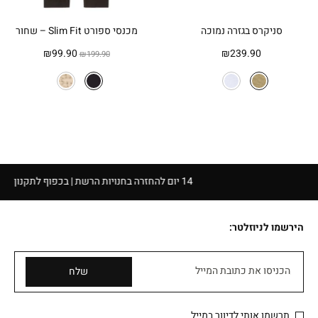
סניקרס בגזרה נמוכה
מכנסי ספורט Slim Fit – שחור
המחיר
המחיר
₪
99.90
₪
239.90
₪
199.90
המקורי
הנוכחי
היה:
הוא:
₪99.90.
₪199.90.
14 יום להחזרה בחנויות הרשת | בכפוף לתקנון
הירשמו לניוזלטר:
הכניסו את כתובת המייל
שלח
תרשמו אותי לדיוור במייל