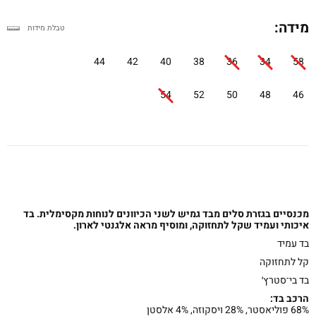
מידה:
טבלת מידות
44
42
40
38
36
34
58
54
52
50
48
46
מכנסיים בגזרת סלים מבד גמיש לשני הכיוונים לנוחות מקסימלית. בד
איכותי ועמיד שקל לתחזוקה, ומוסיף מראה אלגנטי לארון.
בד עמיד
קל לתחזוקה
בד בי־סטרץ׳
הרכב בד:
68% פוליאסטר, 28% ויסקוזה, 4% אלסטן