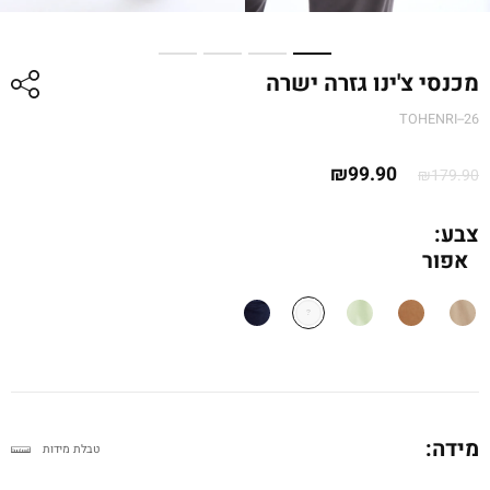
מכנסי צ'ינו גזרה ישרה
TOHENRI--26
המחיר
המחיר
₪
99.90
₪
179.90
המקורי
הנוכחי
היה:
הוא:
צבע:
אפור
₪179.90.
₪99.90.
מידה:
טבלת מידות