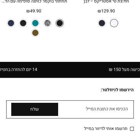
חולצת טי אסטריקס – לבן
תחתוני בוקסר כותנה סופימה עם הדפס
₪
49.90
₪
129.90
150 ₪
14 יום להחזרה בחנויות הרשת | בכפוף לתקנון
הירשמו לניוזלטר:
הכניסו את כתובת המייל
שלח
תרשמו אותי לדיוור במייל