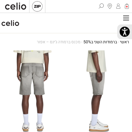
ראשי
-
ברמודות השני ב50%
-
מכנס ברמודה ג'ינס – אפור