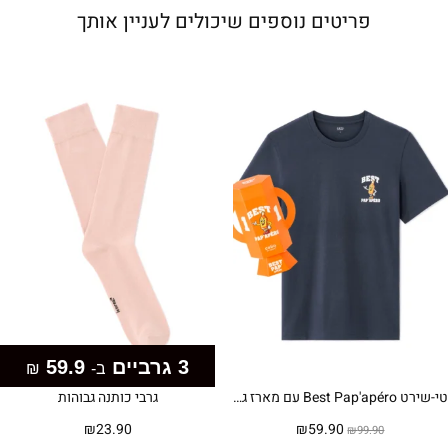
פריטים נוספים שיכולים לעניין אותך
3 גרביים
59.9
ב-
₪
טי-שירט Best Pap'apéro עם מארז גביע – כחול נייבי
גרבי כותנה גבוהות
המחיר
המחיר
₪
23.90
₪
59.90
₪
99.90