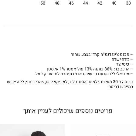
50
48
46
44
42
40
38
– מכנס צ'ינו דגמ"ח קרדו בצבע שחור
– גזרה ישרה
– כיסי צד
– הרכב בד: 86% כותנה 13% פוליאסטר 1% אלסטן
– אידיאלי ללבוש עם טי שירט או מכופתרת למראה קז'ואל
כביסה ב-30 מעלות צלזיוס, אסור כלור, לא ניקוי יבש, גיהוץ בינוני, ללא ייבוש
במייבש כביסה
פריטים נוספים שיכולים לעניין אותך