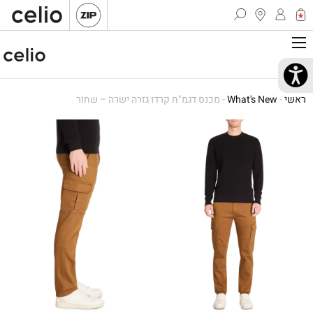
ראשי
-
What's New
-
מכנס דגמ"ח קרדו גזרה ישרה – שחור