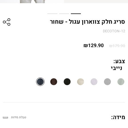
סריג חלק צווארון עגול - שחור
DECOTON--12
המחיר
המחיר
₪
129.90
₪
179.90
המקורי
הנוכחי
היה:
הוא:
צבע:
נייבי
₪179.90.
₪129.90.
מידה:
טבלת מידות