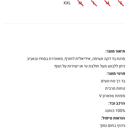
XXL
XL
L
M
S
תיאור מוצר:
סרגת בד דקה ונעימה, אידיאלית לחורף, מאווררת בסתיו ובאביב
ניתן ללבוש מעל חולצת טי או ישירות על הגוף
פרטי מוצר:
בד רך נוח ונעים
נוחות מרבית
מפתח צווארון V
הרכב ובד:
100% כותנה
הוראות טיפול:
גיהוץ בחום נמוך