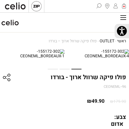
ראשי
-
OUTLET
-
פולו פיקה שרוול ארוך – בורדו
פולו פיקה שרוול ארוך - בורדו
CEONEML--96
המחיר
המחיר
₪
49.90
₪
179.90
המקורי
הנוכחי
היה:
הוא:
צבע:
אדום
₪179.90.
₪49.90.