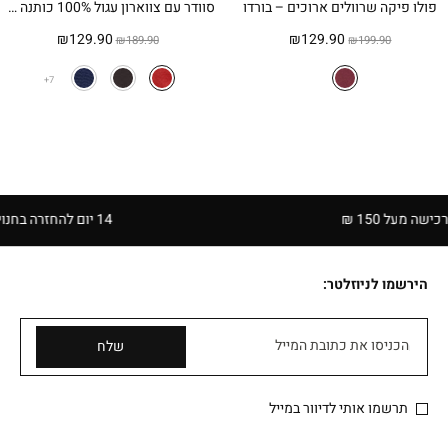
פולו פיקה שרוולים ארוכים – בורדו
סוודר עם צווארון עגול 100% כותנה פיקה – אדום
המחיר
המחיר
המחיר
המחיר
₪
129.90
₪
129.90
₪
189.90
₪
199.90
המקורי
הנוכחי
המקורי
הנוכחי
היה:
הוא:
היה:
הוא:
7
₪129.90.
₪189.90.
₪129.90.
₪199.90.
ל 150 ₪
14 יום להחזרה בחנויות הרשת | בכפוף לתקנון
הירשמו לניוזלטר:
הכניסו את כתובת המייל
שלח
תרשמו אותי לדיוור במייל