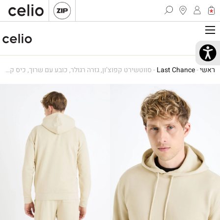
ראשי
-
Last Chance
-
סווטשירט קפוצ’ון, גזרה רגולר, כובע עם שרוך, כיס קנגורו קדמי, בד רך ונעים, 100% כותנה – בז'