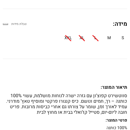
מידה:
טבלת מידות
XXL
XL
L
M
S
תיאור המוצר:
סווטשירט קפוצ’ון עם גזרה ישרה לנוחות מושלמת, עשוי 100%
כותנה – רך, חמים ונושם. כיס קנגורו פרקטי ומוסיף טאץ’ מודרני.
עמיד לאורך זמן, שומר על צורתו גם אחרי כביסות מרובות. פריט
חובה ליום-יום, סטייל קז’ואלי בבית או מחוץ לבית
פרטי המוצר:
100% כותנה