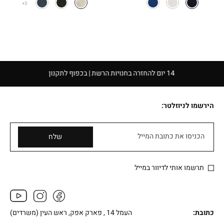
היה:
הוא:
היה:
הוא:
3
₪129.90.
₪179.90.
₪129.90.
₪169.90.
14 יום להחזרה בחנויות הרשת | בכפוף לתקנון
הירשמו לניוזלטר:
הכניסו את כתובת המייל
שלח
תרשמו אותי לדיוור במייל
כתובת:
העמל 14 , פארק אפק, ראש העין (משרדים)