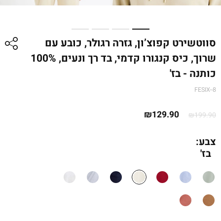
סווטשירט קפוצ’ון, גזרה רגולר, כובע עם
שרוך, כיס קנגורו קדמי, בד רך ונעים, 100%
כותנה - בז'
FESIX--8
המחיר
המחיר
₪
129.90
₪
199.90
המקורי
הנוכחי
היה:
הוא:
צבע:
בז'
₪199.90.
₪129.90.