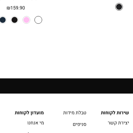
המקורי
הנוכחי
₪
159.90
היה:
הוא:
₪199.90.
₪229.90.
14 יום להחזרה בחנויות הרשת | בכפוף לתקנון
שירות לקוחות
טבלת מידות
מועדון לקוחות
יצירת קשר
מי אנחנו
סניפים