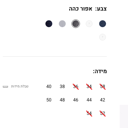
צבע:
אפור כהה
מידה:
40
38
36
34
58
טבלת מידות
50
48
46
44
42
54
52