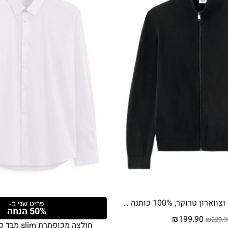
קרדיגן עם רוכסן וצווארון טרוקר, 100% כותנה – שחור
פריט שני ב-
50% הנחה
המחיר
המחיר
₪
199.90
₪
229.9
חולצה מכופתרת slim מבד כותנה סטרץ'