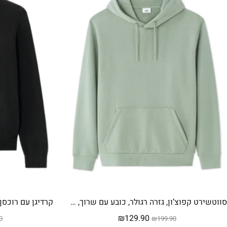
סווטשירט קפוצ’ון, גזרה רגולר, כובע עם שרוך, כיס קנגורו קדמי, בד רך ונעים, 100% כותנה – ירקרק תכלת
המחיר
המחיר
₪
129.90
0
₪
199.90