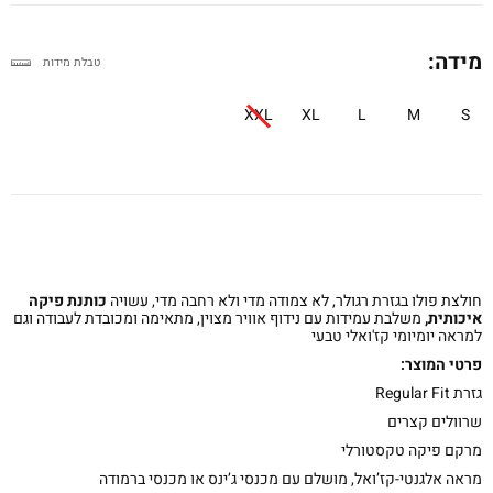
מידה:
טבלת מידות
XXL
XL
L
M
S
חולצת פולו בגזרת רגולר, לא צמודה מדי ולא רחבה מדי, עשויה
כותנת פיקה
איכותית,
משלבת עמידות עם נידוף אוויר מצוין, מתאימה ומכובדת לעבודה וגם
למראה יומיומי קז'ואלי טבעי
פרטי המוצר:
גזרת Regular Fit
שרוולים קצרים
מרקם פיקה טקסטורלי
מראה אלגנטי-קז’ואל, מושלם עם
מכנסי ג’ינס
או
מכנסי ברמודה