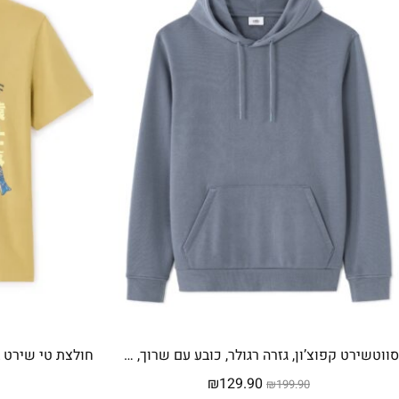
סווטשירט קפוצ’ון, גזרה רגולר, כובע עם שרוך, כיס קנגורו קדמי, בד רך ונעים, 100% כותנה – כתום
המחיר
המחיר
₪
129.90
₪
199.90