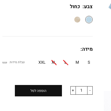
צבע:
כחול
מידה:
XXL
XL
L
M
S
טבלת מידות
+
-
הוספה לסל