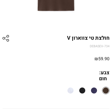
חולצת טי צווארון V
DEBASEV--734
₪
59.90
צבע:
חום