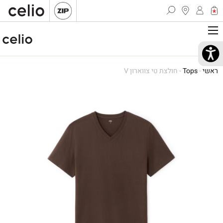
ראשי
-
Tops
-
חולצת טי צווארון V