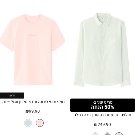
חדש
חולצת טי סרוגה עם צווארון עגול – ורוד בהיר
פריט שני ב-
50% הנחה
₪
99.90
חולצה מכופתרת פשתן גזרה רגילה
₪
249.90