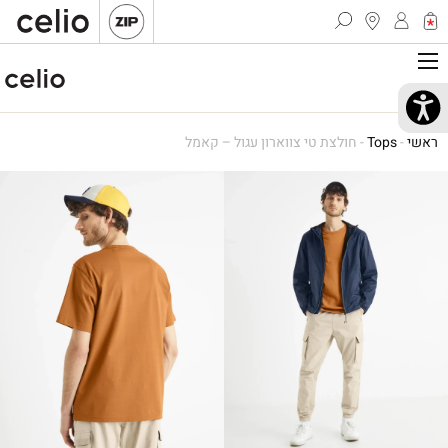
ראשי
-
Tops
-
חולצת טי צווארון עגול – קאמל