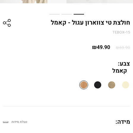
חולצת טי צווארון עגול - קאמל
TEBOX--15
המחיר
המחיר
₪
49.90
₪
69.90
המקורי
הנוכחי
היה:
הוא:
צבע:
קאמל
₪69.90.
₪49.90.
מידה:
טבלת מידות