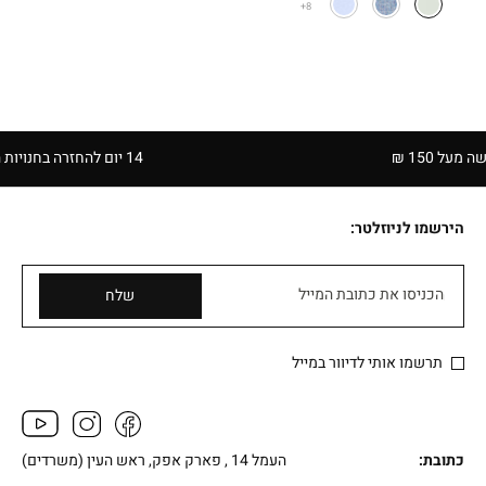
8
1 ₪
14 יום להחזרה בחנויות הרשת | בכפוף לתקנון
הירשמו לניוזלטר:
הכניסו את כתובת המייל
שלח
תרשמו אותי לדיוור במייל
כתובת:
העמל 14 , פארק אפק, ראש העין (משרדים)