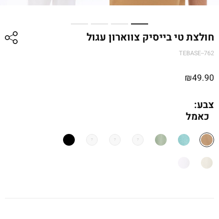
חולצת טי בייסיק צווארון עגול
TEBASE--762
₪
49.90
צבע:
כאמל