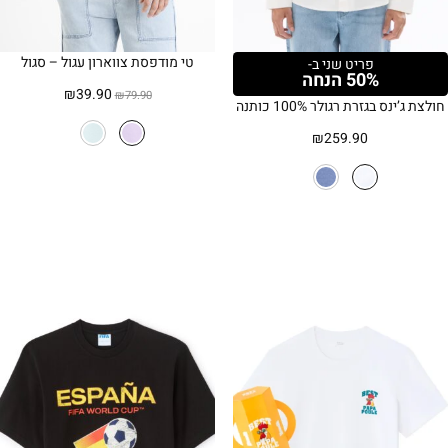
טי מודפסת צווארון עגול – סגול
פריט שני ב-
50% הנחה
המחיר
המחיר
₪
39.90
₪
79.90
חולצת ג’ינס בגזרת רגולר 100% כותנה
המקורי
הנוכחי
היה:
הוא:
₪
259.90
₪39.90.
₪79.90.