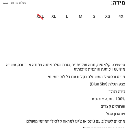
מידה:
טבלת מידות
XXL
XL
L
M
S
XS
4X
טי-שירט קלאסית, נוחה ועל־זמנית, גזרת רגולר איננה צמודה או רחבה, עשויה
מ־100% כותנה אורגנית איכותית
פריט ורסטילי המשתלב בקלות עם כל לוק יומיומי
צבע תכלת (Blue Sky)
גזרה רגולר
100% כותנה אורגנית
שרוולים קצרים
צווארון עגול
מתאים לשילוב עם ג’ינס או צ’ינו למראה קז’ואלי יומיומי מושלם