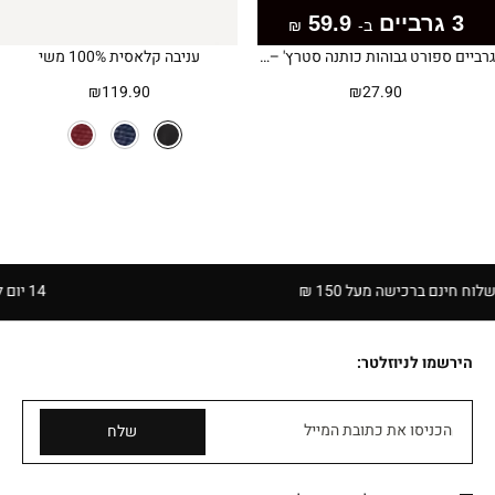
3 גרביים
59.9
ב-
₪
גרביים ספורט גבוהות כותנה סטרץ' – אפור
עניבה קלאסית 100% משי
₪
119.90
₪
27.90
ם ברכישה מעל 150 ₪
14 יום להחזרה בחנויות הרשת | בכפוף לתקנון
הירשמו לניוזלטר:
הכניסו את כתובת המייל
שלח