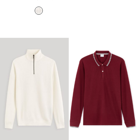
המקורי
הנוכחי
היה:
הוא:
₪129.90.
₪179.90.