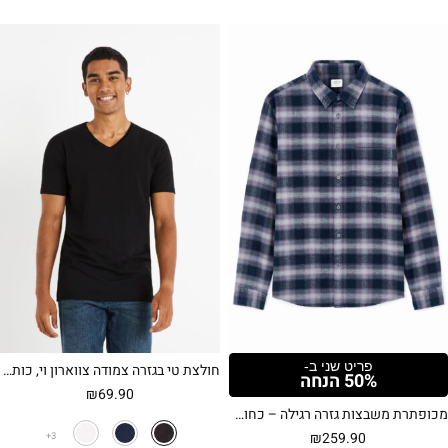
פריט שני ב-
חולצת טי בגזרה צמודה צווארון וי, כותנה סטרצ' – שחור
50% הנחה
₪
69.90
מכופתרת משבצות גזרה רגילה – כחול נייבי
₪
259.90
3