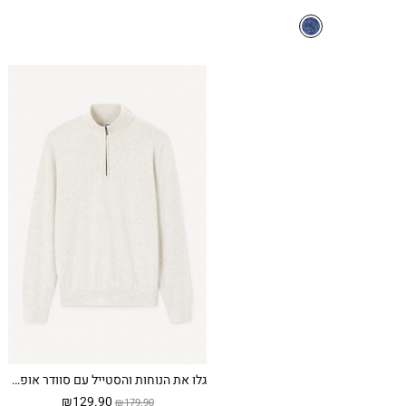
גלו את הנוחות והסטייל עם סוודר אופנתי ונוח, צווארון חצי רוכסן, 100% כותנה – אופ-ווייט
המחיר
המחיר
₪
129.90
₪
179.90