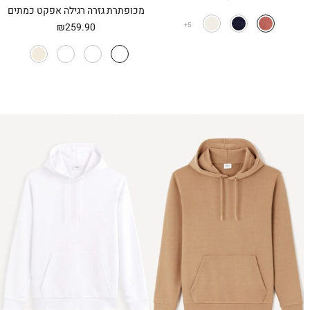
המקורי
הנוכחי
מכופתרת גזרה רגילה אפקט כמתים
היה:
הוא:
₪
259.90
5
₪129.90.
₪199.90.