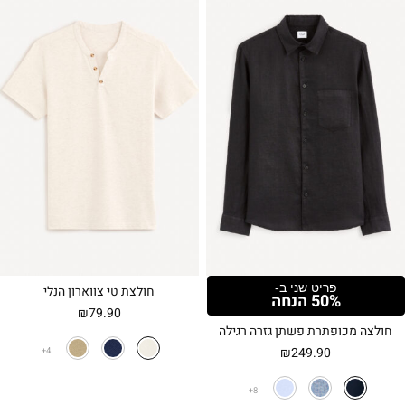
פריט שני ב-
חולצת טי צווארון הנלי
50% הנחה
₪
79.90
חולצה מכופתרת פשתן גזרה רגילה
₪
249.90
4
8