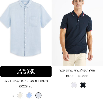
פריט שני ב-
חולצת פולו ג'רזי שרוול קצר
50% הנחה
המחיר
המחיר
₪
79.90
₪
129.90
המקורי
הנוכחי
מכופתרת פשתן קצרה גזרה רגילה
היה:
הוא:
₪
229.90
₪79.90.
₪129.90.
10