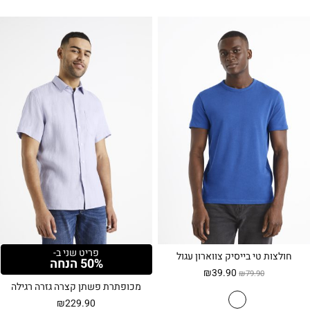
פריט שני ב-
חולצות טי בייסיק צווארון עגול
50% הנחה
המחיר
המחיר
₪
39.90
₪
79.90
המקורי
הנוכחי
מכופתרת פשתן קצרה גזרה רגילה
היה:
הוא:
₪
229.90